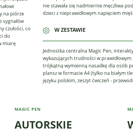
nie stawała się nadmiernie męczliwa pod
gnałowi
dzieci z nieprawidłowym napięciem mię
y na piórze
ji sygnałów
 czułości, co
W ZESTAWIE
ci do
w miarę
Jednostka centralna Magic Pen, interak
wykazujących trudności w prawidłowym 
trójkątną wymienną nasadkę dla osób p
plansz w formacie A4 (tylko na białym tle)
języku polskim, zeszyt ćwiczeń - przewod
MAGIC PEN
M
AUTORSKIE