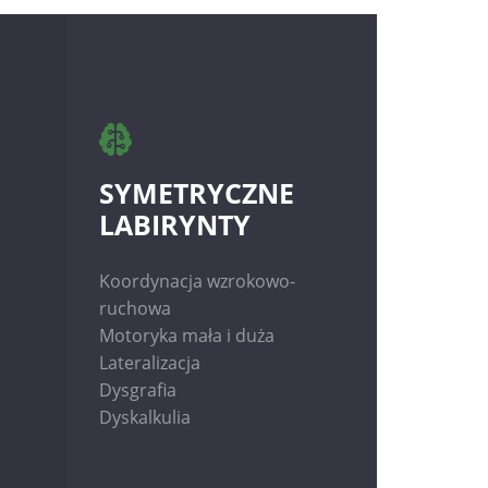
SYMETRYCZNE
LABIRYNTY
Koordynacja wzrokowo-
ruchowa
Motoryka mała i duża
Lateralizacja
Dysgrafia
Dyskalkulia