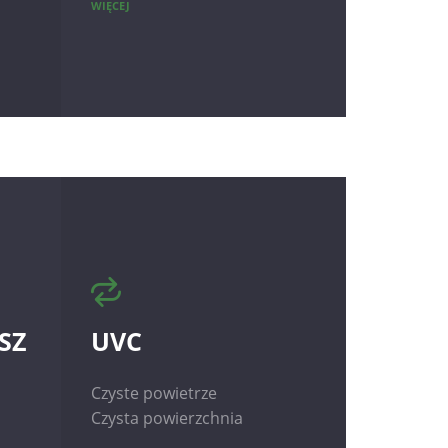
WIĘCEJ
SZ
UVC
Czyste powietrze
Czysta powierzchnia