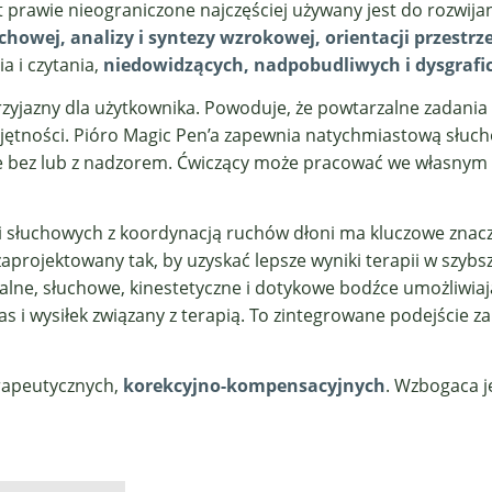
 prawie nieograniczone najczęściej używany jest do rozwija
uchowej, analizy i syntezy wzrokowej, orientacji przestrz
a i czytania,
niedowidzących, nadpobudliwych i dysgrafi
przyjazny dla użytkownika. Powoduje, że powtarzalne zadani
jętności. Pióro Magic Pen’a zapewnia natychmiastową słuch
 bez lub z nadzorem. Ćwiczący może pracować we własnym t
 słuchowych z koordynacją ruchów dłoni ma kluczowe znacze
ł zaprojektowany tak, by uzyskać lepsze wyniki terapii w szy
zualne, słuchowe, kinestetyczne i dotykowe bodźce umożliwi
zas i wysiłek związany z terapią. To zintegrowane podejści
rapeutycznych,
korekcyjno-kompensacyjnych
. Wzbogaca j