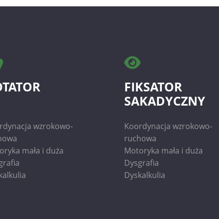
OTATOR
FIKSATOR
SAKADYCZNY
rdynacja wzrokowo-
Koordynacja wzrokowo-
howa
ruchowa
oryka mała i duża
Motoryka mała i duża
grafia
Dysgrafia
alkulia
Dyskalkulia