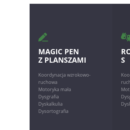
MAGIC PEN
R
Z PLANSZAMI
S
Koordynacja wzrokowo-
Koo
ruchowa
ruc
Motoryka mała
Mot
Dysgrafia
Dys
Dyskalkulia
Dysk
Dysortografia