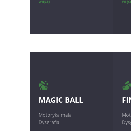
WIĘCEJ
WIĘC
MAGIC BALL
FI
Motoryka mała
Mot
Dysgrafia
Dys