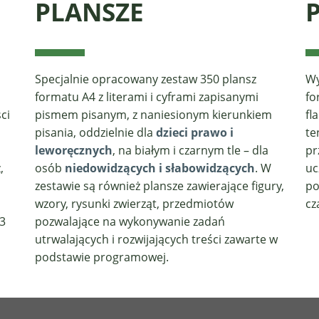
PLANSZE
Specjalnie opracowany zestaw 350 plansz
Wy
formatu A4 z literami i cyframi zapisanymi
fo
ci
pismem pisanym, z naniesionym kierunkiem
fl
pisania, oddzielnie dla
dzieci prawo i
te
leworęcznych
, na białym i czarnym tle – dla
pr
,
osób
niedowidzących i słabowidzących
. W
uc
zestawie są również
plansze zawierające figury,
po
wzory,
rysunki zwierząt, przedmiotów
cz
(3
pozwalające na wykonywanie zadań
utrwalających i rozwijających treści zawarte w
podstawie programowej.