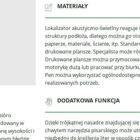
MATERIAŁY
Lokalizator akustyczno-świetlny reaguje n
struktury podłoża, dlatego można go s
papierze, materiale, ścianie, itp. Stand
drukowane plansze. Specjalista może ró
Drukowane plansze można przymocować 
motorykę dużą lub pracować przy biurku
Pen można wykorzystać ogólnodostępne k
realizowanych potrzeb.
DODATKOWA FUNKCJA
pióro
Dzięki trójkątnej nasadce znajdującej si
budowany w
chwytem narzędzia pisarskiego może u
anę wysokości i
niezbędny do kreślenia liter w sposób czy
onym błędzie