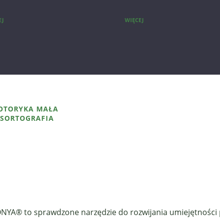
EJ
WIĘCEJ
OTORYKA MAŁA
YSORTOGRAFIA
 ONYA® to sprawdzone narzędzie do rozwijania umiejętnośc