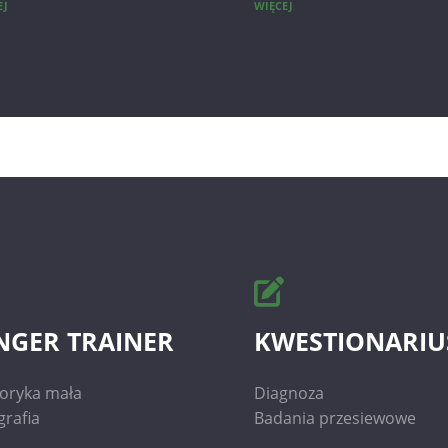
EJ
WIĘCEJ
NGER TRAINER
KWESTIONARIU
oryka mała
Diagnoza
grafia
Badania przesiewowe