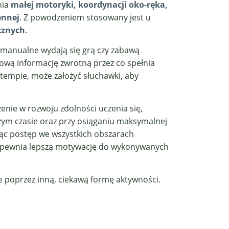
nia
małej motoryki, koordynacji oko-ręka,
ennej
. Z powodzeniem stosowany jest u
cznych
.
a manualne wydają się grą czy zabawą
ową informację zwrotną przez co spełnia
empie, może założyć słuchawki, aby
nie w rozwoju zdolności uczenia się,
bszym czasie oraz przy osiąganiu maksymalnej
ając postęp we wszystkich obszarach
e zapewnia lepszą motywację do wykonywanych
e poprzez inną, ciekawą formę aktywności.